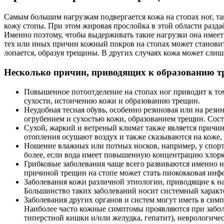
Самым большим нагрузкам подвергается кожа на стопах ног, так
кожу стопы. При этом жировая прослойка в этой области раздаё
Именно поэтому, чтобы выдерживать такие нагрузки она имеет
тех или иных причин кожный покров на стопах может становитьс
лопается, образуя трещины. В других случаях кожа может слишк
Несколько причин, приводящих к образованию т
Повышенное потоотделение на стопах ног приводит к том
сухости, истончению кожи и образованию трещин.
Неудобная тесная обувь, особенно резиновая или на рез
огрубением и сухостью кожи, образованием трещин. Со
Сухой, жаркий и ветреный климат также является причин
отопления осушают воздух и также сказываются на коже, 
Ношение влажных или потных носков, например, у спортс
более, если вода имеет повышенную концентрацию хлорки
Грибковые заболевания чаще всего развиваются именно н
причиной трещин на стопе может стать пиококковая инф
Заболевания кожи различной этиологии, приводящие к на
Большинство таких заболеваний носит системный характер
Заболевания других органов и систем могут иметь в сим
Наиболее часто кожные симптомы проявляются при заболе
типерстной кишки и/или желудка, гепатит), неврологичес