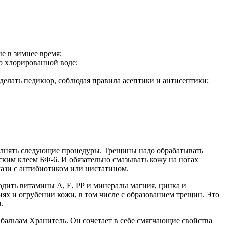
е в зимнее время;
о хлорированной воде;
 делать педикюр, соблюдая правила асептики и антисептики;
олнять следующие процедуры. Трещины надо обрабатывать
им клеем БФ-6. И обязательно смазывать кожу на ногах
зи с антибиотиком или нистатином.
одить витамины А, Е, РР и минералы магния, цинка и
х и огрубении кожи, в том числе с образованием трещин. Это
.
альзам Хранитель. Он сочетает в себе смягчающие свойства