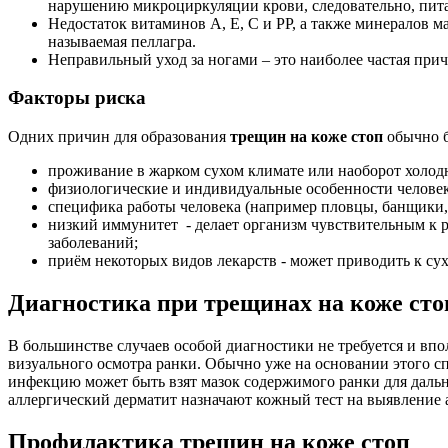
нарушению микроциркуляции крови, следовательно, пит
Недостаток витаминов А, Е, С и РР, а также минералов
называемая пеллагра.
Неправильный уход за ногами – это наиболее частая при
Факторы риска
Одних причин для образования
трещин на коже стоп
обычно б
проживание в жарком сухом климате или наоборот холод
физиологические и индивидуальные особенности человека
специфика работы человека (например пловцы, банщики,
низкий иммунитет - делает организм чувствительным к 
заболеваний;
приём некоторых видов лекарств - может приводить к с
Диагностика при трещинах на коже сто
В большинстве случаев особой диагностики не требуется и впо
визуального осмотра ранки. Обычно уже на основании этого с
инфекцию может быть взят мазок содержимого ранки для дальн
аллергический дерматит назначают кожный тест на выявление 
Профилактика трещин на коже стоп