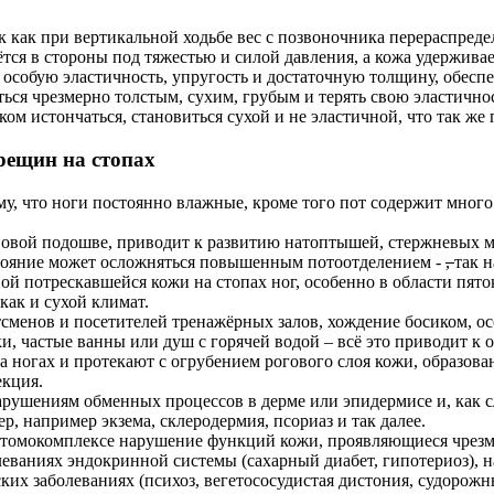
 как при вертикальной ходьбе вес с позвоночника перераспределя
тся в стороны под тяжестью и силой давления, а кожа удерживае
 особую эластичность, упругость и достаточную толщину, обес
я чрезмерно толстым, сухим, грубым и терять свою эластичность
ом истончаться, становиться сухой и не эластичной, что так же
рещин на стопах
у, что ноги постоянно влажные, кроме того пот содержит много
иновой подошве, приводит к развитию натоптышей, стержневых м
стояние может осложняться повышенным потоотделением -
,
так 
ой потрескавшейся кожи на стопах ног, особенно в области пя
как и сухой климат.
менов и посетителей тренажёрных залов, хождение босиком, осо
, частые ванны или душ с горячей водой – всё это приводит к 
а ногах и протекают с огрубением рогового слоя кожи, образов
екция.
рушениям обменных процессов в дерме или эпидермисе и, как с
, например экзема, склеродермия, псориаз и так далее.
птомокомплексе нарушение функций кожи, проявляющиеся чрезме
ваниях эндокринной системы (сахарный диабет, гипотериоз), н
ких заболеваниях (психоз, вегетососудистая дистония, судорожн