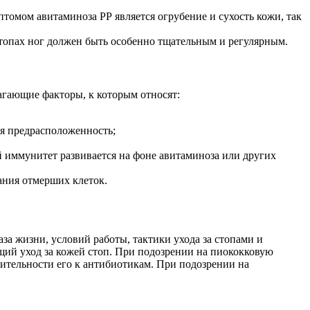
омом авитаминоза РР является огрубение и сухость кожи, так
стопах ног должен быть особенно тщательным и регулярным.
агающие факторы, к которым относят:
ая предрасположенность;
 иммунитет развивается на фоне авитаминоза или других
ания отмерших клеток.
за жизни, условий работы, тактики ухода за стопами и
щий уход за кожей стоп. При подозрении на пиококковую
ительности его к антибиотикам. При подозрении на