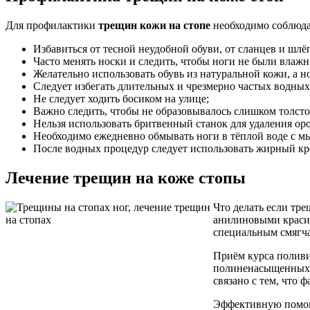
Для профилактики
трещин кожи на стопе
необходимо соблюда
Избавиться от тесной неудобной обуви, от сланцев и шлё
Часто менять носки и следить, чтобы ноги не были влаж
Желательно использовать обувь из натуральной кожи, а 
Следует избегать длительных и чрезмерно частых водных
Не следует ходить босиком на улице;
Важно следить, чтобы не образовывалось слишком толстог
Нельзя использовать бритвенный станок для удаления ор
Необходимо ежедневно обмывать ноги в тёплой воде с м
После водных процедур следует использовать жирный кре
Лечение трещин на коже стопы
Что делать если тр
анилиновыми красит
специальным смягч
Приём курса поливи
полиненасыщенных к
связано с тем, что 
Эффективную помощь