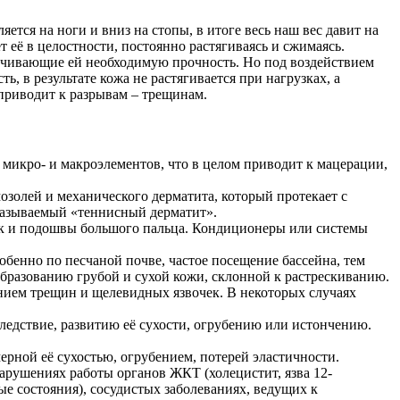
ется на ноги и вниз на стопы, в итоге весь наш вес давит на
т её в целостности, постоянно растягиваясь и сжимаясь.
печивающие ей необходимую прочность. Но под воздействием
, в результате кожа не растягивается при нагрузках, а
 приводит к разрывам – трещинам.
 микро- и макроэлементов, что в целом приводит к мацерации,
озолей и механического дерматита, который протекает с
называемый «теннисный дерматит».
ток и подошвы большого пальца. Кондиционеры или системы
бенно по песчаной почве, частое посещение бассейна, тем
образованию грубой и сухой кожи, склонной к растрескиванию.
анием трещин и щелевидных язвочек. В некоторых случаях
ледствие, развитию её сухости, огрубению или истончению.
рной её сухостью, огрубением, потерей эластичности.
арушениях работы органов ЖКТ (холецистит, язва 12-
ые состояния), сосудистых заболеваниях, ведущих к