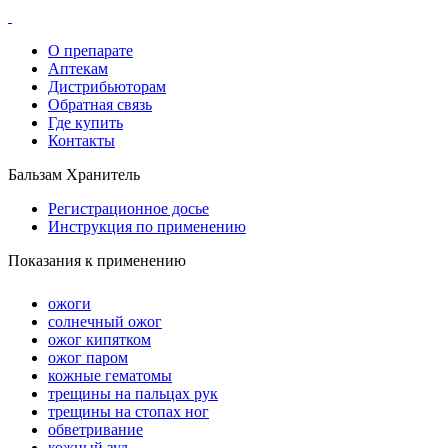
О препарате
Аптекам
Дистрибьюторам
Обратная связь
Где купить
Контакты
Бальзам Хранитель
Регистрационное досье
Инструкция по применению
Показания к применению
ожоги
солнечный ожог
ожог кипятком
ожог паром
кожные гематомы
трещины на пальцах рук
трещины на стопах ног
обветривание
кожный зуд