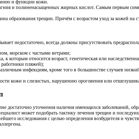
анию и функции кожи.
 магния и полиненасыщенных жирных кислот. Самым первым симпт
чина образования трещин. Причём с возрастом уход за кожей на 
ывает недостаточно, всегда должны присутствовать предраспол
ном, морском с частыми ветрами;
, к которым относится возраст, генетическая или наследственн
 работники пляжей);
различным инфекциям, кроме того в большинстве случаев низкий
ухости кожи и слизистых, нарушению ороговения или отшелушив
п
лне достаточно уточнения наличия имеющихся заболеваний, обра
пециалист может подобрать тактику лечения трещин и последую
ейшего исследования с целью определения возбудителя и чувств
аллергена.