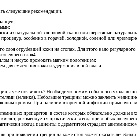
ть следующие рекомендации.
панцев;
ными;
носки из натуральной хлопковой ткани или шерстяные натуральны
 процедур, особенно в горячей, холодной, солёной или чрезмерн
о слоя огрубевшей кожи на стопах. Для этого надо регулярного
оговевшего слоя4
ылом и насухо промокать мягким полотенцем;
м для смягчения кожи и удержания в ней влаги.
ещины уже появились? Необходимо помимо обычного ухода вып
елями (зеленка). Небольшие трещины можно заклеить медицинск
ающим кремом. При наличии вторичной инфекции применяют ма
таминных препаратов, в состав которых обязательно должны вх
ислот, рекомендуется практически всегда при любых шелушения
фактически всегда пациенты с дерматитом страдают авитаминозом
 при появлении трещин на коже стоп может оказать лечебный б